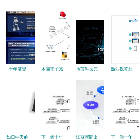
十年嬗變
木蘭電子亮
地芯科技完
熱烈祝賀北
中國物聯網
相2021重
成近億元A
京騫途科技
從概念到生
慶安博會，
輪融資，專
榮獲國家高
活，遠程擁
展示物聯網
注5G物聯
新技術企業
抱感知心跳
技術研發新
網模擬射頻
認定——深
或將成真
成果
芯片研發，
耕物聯網技
助力產業升
術研發，智
級
領未來
如日中天的
下一個十年
江蘇新聞出
下一個十年