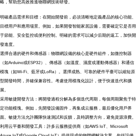
略，幫助您高效推進物聯網技術研發。
明確產品需求和目標：在開始開發前，必須清晰地定義產品的核心功能、
目標用戶和應用場景。例如，如果開發智能家居設備，需要確定它是否用
于節能、安全監控或便利控制。明確的需求可以減少后期的返工，加快開
發進度。
選擇合適的硬件和傳感器：物聯網設備的核心是硬件組件，如微控制器
（如Arduino或ESP32）、傳感器（如溫度、濕度或運動傳感器）和通信
模塊（如Wi-Fi、藍牙或LoRa）。選擇成熟、可靠的硬件平臺可以縮短原
型開發時間，并確保兼容性。考慮使用模塊化設計，便于快速迭代和擴
展。
采用敏捷開發方法：將開發過程分解為多個迭代周期，每個周期聚焦于特
定功能模塊。例如，先開發設備固件，再集成云服務，最后優化用戶界
面。敏捷方法允許團隊快速測試和反饋，及時調整方向，避免資源浪費。
利用云平臺和開發工具：許多云服務提供商（如AWS IoT、Microsoft
Azure IoT或Google Cloud IoT）提供現成的物聯網解決方案，包括設備