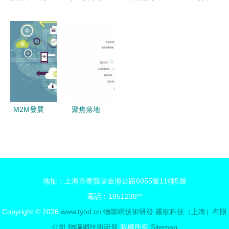
蜂窩世界
物聯網技術
版學校能源
的C位 物聯
物聯網技術
研發的全景
管理再添新
網產業全景
的研發與應
解析與未來
利器 鷹視
與技術研發
用前景
展望
星智能電表
深度解析
引領物聯網
技術應用
M2M發展
聚焦落地
與物聯網技
飛企互聯智
術演進 破
慧園區解決
解資源整合
方案再獲殊
難題的思考
榮，引領物
地址：上海市奉賢區金海公路6055號11幢5層
聯網技術研
電話：1851238**
發新浪潮
Copyright © 2026
www.tyod.cn
物聯網技術研發
霧欲科技（上海）有限
公司
物聯網技術研發
版權所有
Sitemap