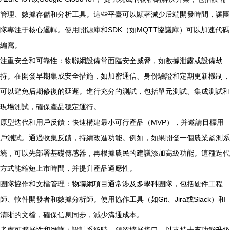
管理、數據存儲和分析工具。這些平臺可以顯著減少后端開發時間，讓團
隊專注于核心邏輯。使用開源庫和SDK（如MQTT協議庫）可以加速代碼
編寫。
注重安全和可靠性：物聯網設備常面臨安全威脅，如數據泄露或設備劫
持。在開發早期集成安全措施，如加密通信、身份驗證和定期更新機制，
可以避免后期修復的延遲。進行充分的測試，包括單元測試、集成測試和
現場測試，確保產品穩定運行。
原型迭代和用戶反饋：快速構建最小可行產品（MVP），并邀請目標用
戶測試。通過收集反饋，持續改進功能。例如，如果開發一個農業監測系
統，可以先部署基礎傳感器，再根據農民的建議添加高級功能。這種迭代
方式能縮短上市時間，并提升產品適應性。
團隊協作和文檔管理：物聯網項目通常涉及多學科團隊，包括硬件工程
師、軟件開發者和數據分析師。使用協作工具（如Git、Jira或Slack）和
清晰的文檔，確保信息同步，減少溝通成本。